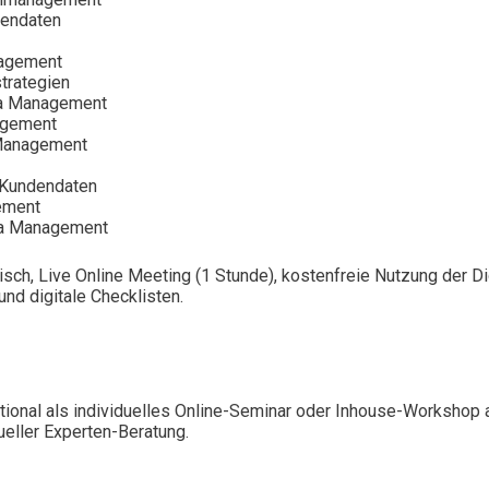
dendaten
nagement
trategien
ta Management
agement
 Management
f Kundendaten
ement
ta Management
isch, Live Online Meeting (1 Stunde), kostenfreie Nutzung der 
nd digitale Checklisten.
ional als individuelles Online-Seminar oder Inhouse-Workshop 
ueller Experten-Beratung.