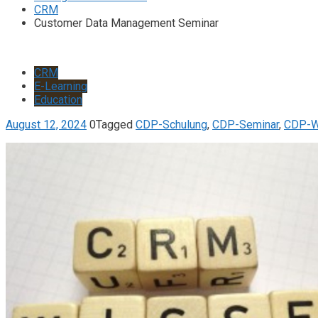
CRM
Customer Data Management Seminar
CRM
E-Learning
Education
August 12, 2024
0
Tagged
CDP-Schulung
,
CDP-Seminar
,
CDP-We