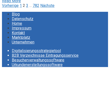
Read More
Seitennummerierung
Vorherige
1
2
3
…
782
Nächste
der
Blog
Datenschutz
Beiträge
Home
Impressum
Kontakt
Marktplatz
Unternehmen
Digitalisierungsstrategietool
B2B Verzeichnisse Eintragungsservice
Besucherverwaltungssoftware
Urkundenerstellungssoftware